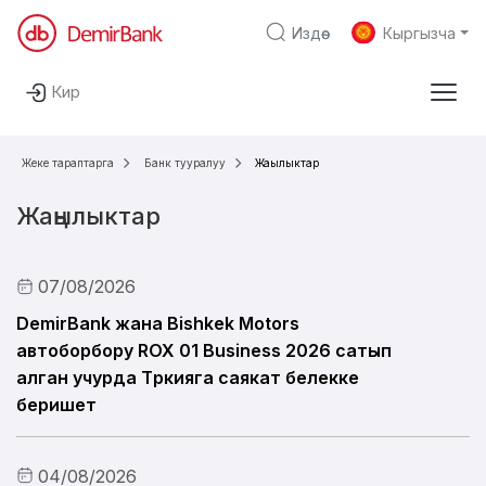
Издөө
Кыргызча
Негизги мазмунга өтүү
Кирүү
Жеке жактарга
Бизнес үчүн
Каржы институттарына
De
Жеке тараптарга
Банк тууралуу
Жаңылыктар
Apple Pay
Жаңылыктар
Карталар
07/08/2026
Депозиттер
DemirBank жана Bishkek Motors
автоборбору ROX 01 Business 2026 сатып
Насыялар
алган учурда Түркияга саякат белекке
беришет
Санарип банкинг
Банк тууралуу
04/08/2026