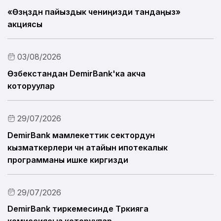
«Өзүңүздүн пайыздык чениңизди тандаңыз»
Пикириңди билдир
акциясы
Пайдалуу маалымат
03/08/2026
Өзбекстандан DemirBank'ка акча
которуулар
29/07/2026
DemirBank мамлекеттик сектордун
кызматкерлери үчүн атайын ипотекалык
программаны ишке киргизди
29/07/2026
DemirBank тиркемесинде Түркияга