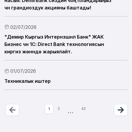
насыя: DemirBank сиздин чоң пландарыңыз
үчүн грандиоздук акцияны баштады!
02/07/2026
"Демир Кыргыз Интернэшнл Банк" ЖАК
Бизнес үчүн 1С: Direct Bank технологиясын
киргизүү жөнүндө жарыялайт.
01/07/2026
Техникалык иштер
Бет 1 ичинен 42
Артка
Previous
К
Ne
More
Учурдагы бет
2
…
42
1