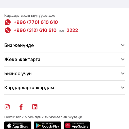
Кардарларды күнү-түнү колдоо
+996 (770) 610 610
+996 (312) 610 610
2222
же
Биз жөнүндө
Жеке жактарга
Бизнес үчүн
Кардарларга жардам
DemirBank мобилдик тиркемесин жүктөңүз