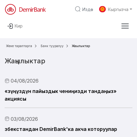
Издөө
Кыргызча
Негизги мазмунга өтүү
Кирүү
Жеке жактарга
Бизнес үчүн
Каржы институттарына
De
Жеке тараптарга
Банк тууралуу
Жаңылыктар
Apple Pay
Жаңылыктар
Карталар
04/08/2026
Депозиттер
«Өзүңүздүн пайыздык чениңизди тандаңыз»
акциясы
Насыялар
Санарип банкинг
03/08/2026
Өзбекстандан DemirBank'ка акча которуулар
Банк тууралуу