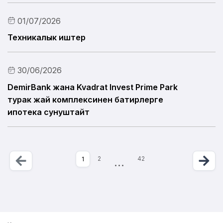
01/07/2026
Техникалык иштер
30/06/2026
DemirBank жана Kvadrat Invest Prime Park
турак жай комплексинен батирлерге
ипотека сунуштайт
Бет 1 ичинен 42
Артка
Previous
К
Ne
More
Учурдагы бет
2
…
42
1