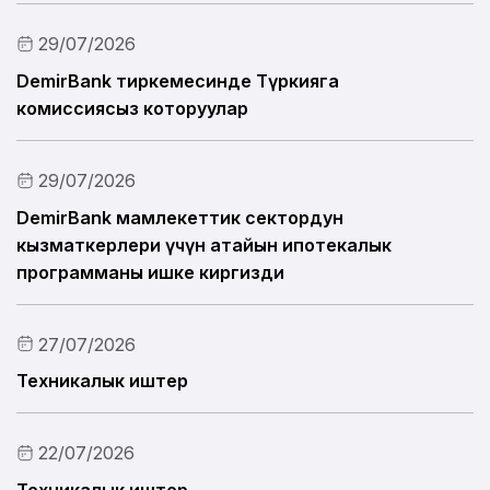
29/07/2026
Пикириңди билдир
DemirBank тиркемесинде Түркияга
Пайдалуу маалымат
комиссиясыз которуулар
29/07/2026
DemirBank мамлекеттик сектордун
кызматкерлери үчүн атайын ипотекалык
программаны ишке киргизди
27/07/2026
Техникалык иштер
22/07/2026
Техникалык иштер