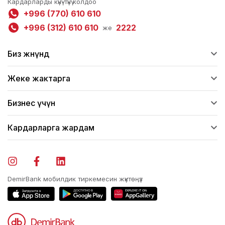
Кардарларды күнү-түнү колдоо
+996 (770) 610 610
+996 (312) 610 610
2222
же
Биз жөнүндө
Жеке жактарга
Бизнес үчүн
Кардарларга жардам
DemirBank мобилдик тиркемесин жүктөңүз