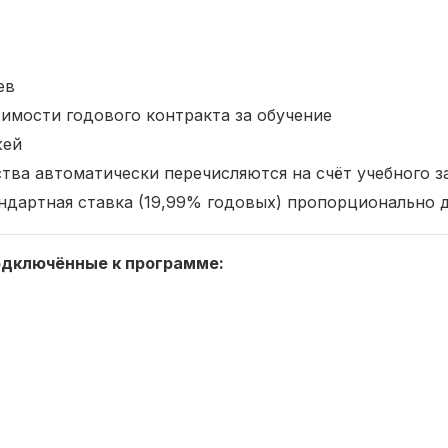
ев
имости годового контракта за обучение
жей
ства автоматически перечисляются на счёт учебного з
андартная ставка (19,99% годовых) пропорционально 
одключённые к программе: