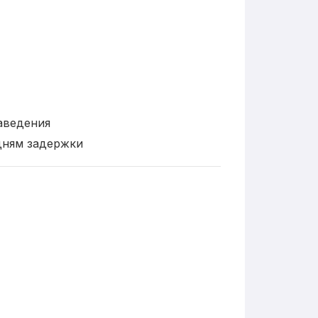
аведения
дням задержки