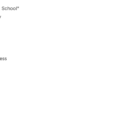
 School"
y
ness